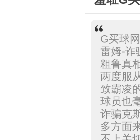
G买球网
雷姆-
粗鲁真相。
两度服
致霸凌
球员也
诈骗克
多方面
不上关