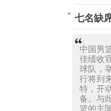
七名缺
中国男
佳绩收
球队，
行将到
特，开
备。与
篮的主