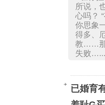
所说，
心吗？
你思象
得多、
教……
失败…..
已婚育
羞耻G