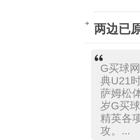
两边已
G买球网
典U21时
萨姆松
岁G买球
精英各项
攻。...