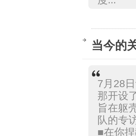
当今的
7月28
那开设
旨在躯
队的专
■在你