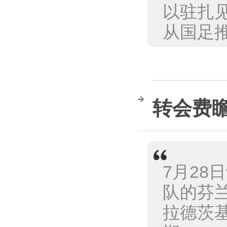
以驻扎
从国足推
转会费瞻
7月28
队的芬兰
拉德茨