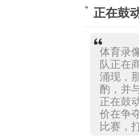
正在鼓
体育录像
队正在
涌现，
酌，并
正在鼓
价在争
比赛，打