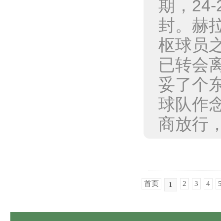
期，24
封。赫拉
枢球员
已转会
妥了个
球队作
商放行，
首页
2
3
4
1