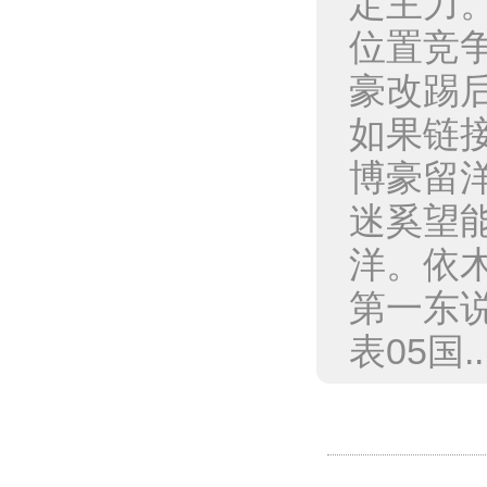
定主力
位置竞
豪改踢
如果链
博豪留
迷奚望
洋。依
第一东
表05国..