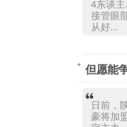
4东谈
接管眼
从好...
但愿能
日前，
豪将加