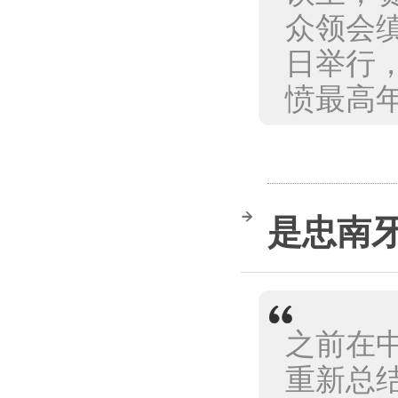
众领会
日举行，
愤最高年
是忠南牙
之前在
重新总