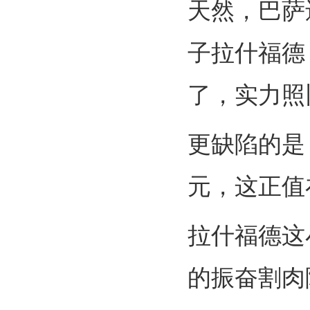
天然，巴萨
子拉什福德
了，实力照
更缺陷的是
元，这正值
拉什福德这
的振奋割肉