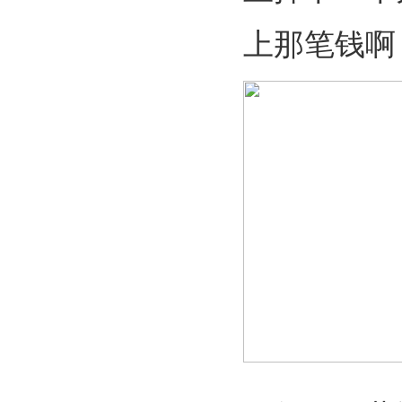
上那笔钱啊