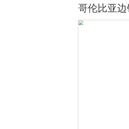
哥伦比亚边