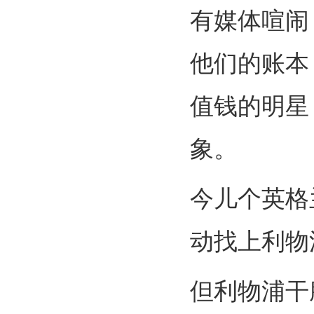
有媒体喧闹
他们的账本
值钱的明星
象。
今儿个英格兰
动找上利物
但利物浦干