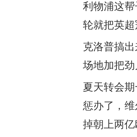
利物浦这帮
轮就把英超
克洛普搞出
场地加把劲
夏天转会期
惩办了，维
掉朝上两亿