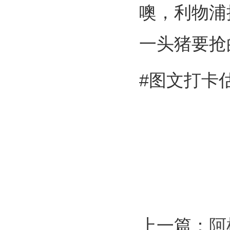
噢，利物浦
一头猪要抢
#图文打卡
上一篇：
阿