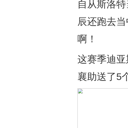
自从斯洛特
辰还跑去当
啊！
这赛季迪亚
襄助送了5