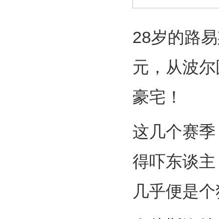
28岁的路
元，从波尔
豪宅！
这几个赛季
得吓东谈主
几乎便是个