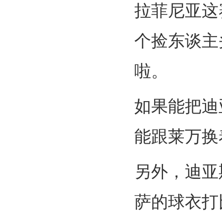
拉菲尼亚这
个捡东谈主
啦。
如果能把迪
能跟莱万换
另外，迪亚
萨的球衣打