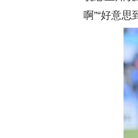
啊”“好意