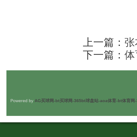
上一篇：
张
下一篇：
体
Powered by
AG买球网-bt买球网-365bt球盘站-aoa体育-bt体育