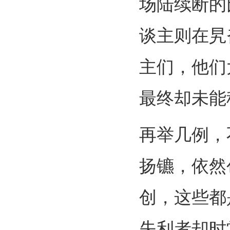
场陆续断的
谈主则在旯
主们，他们
最终却未能
再举几例，
扬镳，依然
创，这些都
失利者却时