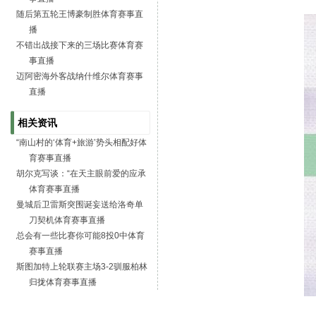
随后第五轮王博豪制胜体育赛事直
播
不错出战接下来的三场比赛体育赛
事直播
迈阿密海外客战纳什维尔体育赛事
直播
相关资讯
“南山村的‘体育+旅游’势头相配好体
育赛事直播
胡尔克写谈：“在天主眼前爱的应承
体育赛事直播
曼城后卫雷斯突围诞妄送给洛奇单
刀契机体育赛事直播
总会有一些比赛你可能8投0中体育
赛事直播
斯图加特上轮联赛主场3-2驯服柏林
归拢体育赛事直播