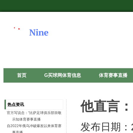
首页
G买球网体育信息
体育赛事直播
他直言：
热点资讯
官方写说念：“比萨足球俱乐部崇敬
示知体育赛事直播
发布日期：20
自2022年俄乌冲破爆发以来体育赛
事直播