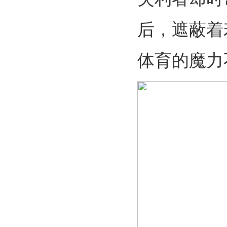
后，遮蔽着
体育的魔力